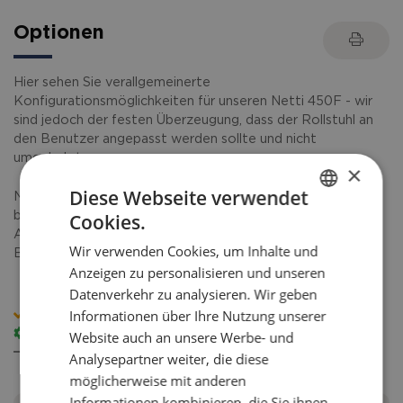
Optionen
Hier sehen Sie verallgemeinerte
Konfigurationsmöglichkeiten für unseren Netti 450F - wir
sind jedoch der festen Überzeugung, dass der Rollstuhl an
den Benutzer angepasst werden sollte und nicht
umgekehrt.
×
Diese Webseite verwendet
Netti 450F ist eine kundenspezifische Spezialanpassung -
Cookies.
bitte verwenden Sie unser Bestellblatt, um ein individuelles
ENGLISH
Angebot zu erhalten, das genau den spezifischen
Wir verwenden Cookies, um Inhalte und
Bedürfnissen Ihres Benutzers entspricht.
DANISH
Anzeigen zu personalisieren und unseren
FRENCH
Datenverkehr zu analysieren. Wir geben
Informationen über Ihre Nutzung unserer
GERMAN
= Standard Konfiguration
Website auch an unsere Werbe- und
= Option
NORWEGIAN
= Nicht möglich
Analysepartner weiter, die diese
möglicherweise mit anderen
Informationen kombinieren, die Sie ihnen