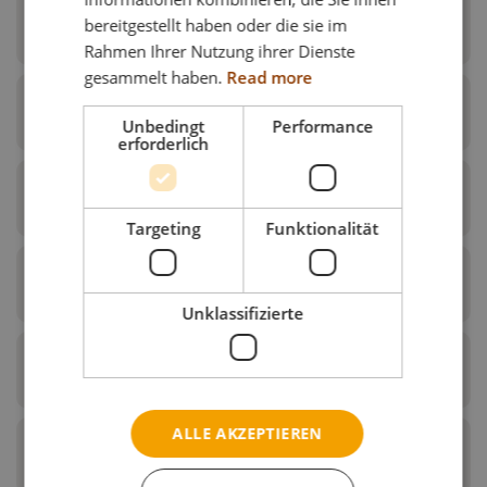
bereitgestellt haben oder die sie im
Beinstütze
Rahmen Ihrer Nutzung ihrer Dienste
gesammelt haben.
Read more
Winkelregulierbare
Sitz
Beinstütze mit
Unbedingt
Performance
erforderlich
Waden- und
Fußplatten:
Gleitsitz:
Rücken
Netti Grandis
Targeting
Funktionalität
Feste Sitzplatte:
Beinstütze:
Verschiedene
Becken- und Oberkörpergurte
Rückenkissen
Netti Dynamic
Universal
Unklassifizierte
Optionen:
Sitzplatte:
Beinstütze:
Hüftgurt:
Armlehne
Rückenverlängerung:
Komfort
Netti Dynamic
Sitzplatte:
Beinstützen:
Beckenstabilisator
ALLE AKZEPTIEREN
H-Gurt Adapter:
und andere Gurte
Abschwenkbare
Kopfstütze
von Bodypoint:
Armlehne:
Elektrische
Fußbrett: