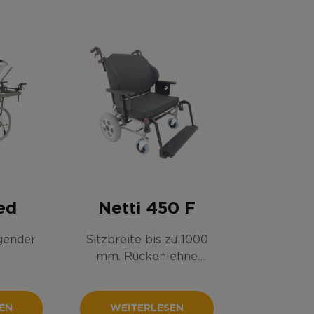
ed
Netti 450 F
egender
Sitzbreite bis zu 1000
mm. Rückenlehne
manuell in drei
verschiedenen Winkeln
einstellbar.
EN
WEITERLESEN