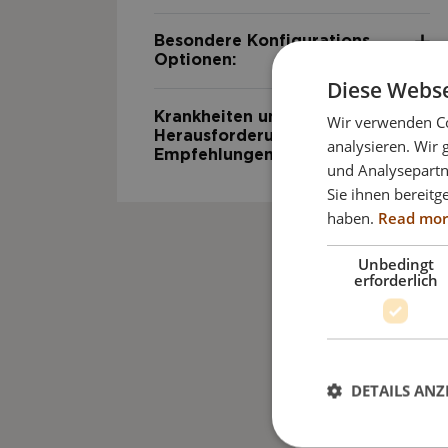
Besondere Konfigurations
Optionen:
Diese Webse
Krankheiten und
Wir verwenden Co
Herausforderungen -
analysieren. Wir
Empfehlungen:
und Analysepartn
Sie ihnen bereitg
haben.
Read mo
Unbedingt
erforderlich
DETAILS ANZ