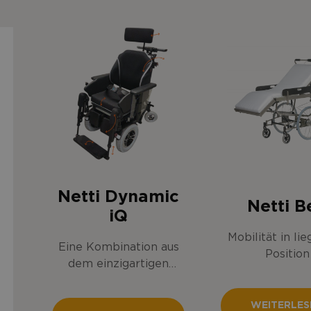
Netti Dynamic
Netti B
iQ
Mobilität in li
Eine Kombination aus
Position
dem einzigartigen
Design des
Elektrorollstuhls von
WEITERLES