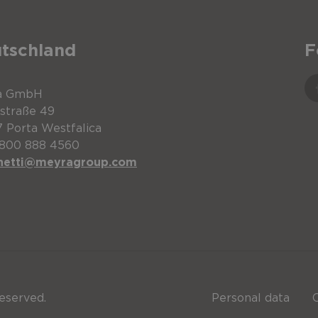
tschland
F
a GmbH
tstraße 49
 Porta Westfalica
0800 888 4560
netti@meyragroup.com
eserved.
Personal data