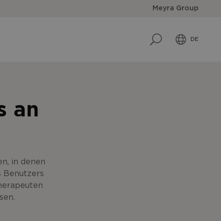
Meyra Group
DE
s an
en, in denen
s Benutzers
Therapeuten
sen.