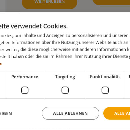
TA und der
WEITERLESEN
dynamischen
ZUM VERGLEI
Sitzeinheit von Netti.
ZUM VERGLEICHEN
HINZUFÜGE
ite verwendet Cookies.
HINZUFÜGEN
okies, um Inhalte und Anzeigen zu personalisieren und unseren
 geben Informationen über Ihre Nutzung unserer Website auch an
er weiter, die diese möglicherweise mit anderen Informationen k
estellt haben oder die sie im Rahmen Ihrer Nutzung ihrer Dienst
re
Performance
Targeting
Funktionalität
EIGEN
ALLE ABLEHNEN
ALLE A