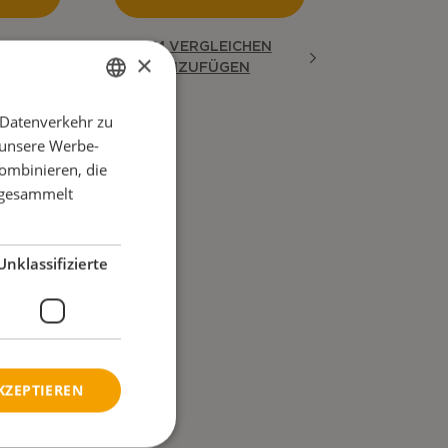
CHEN
ZUM VERGLEICHEN
×
N
HINZUFÜGEN
 Datenverkehr zu
ENGLISH
 unsere Werbe-
DANISH
ombinieren, die
FRENCH
e gesammelt
GERMAN
NORWEGIAN
Unklassifizierte
KZEPTIEREN