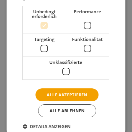
Unbedingt
Performance
erforderlich
Targeting
Funktionalität
Unklassifizierte
Netti Dynamic CED
Kompakt mit vielen Zubehörsoptionen
ALLE AKZEPTIEREN
ALLE ABLEHNEN
WEITERLESEN
DETAILS ANZEIGEN