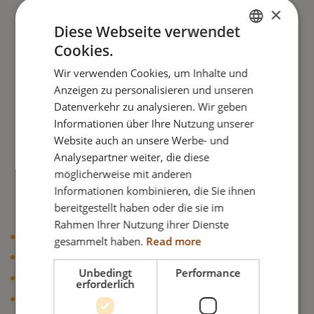
×
Diese Webseite verwendet
Cookies.
ENGLISH
Wir verwenden Cookies, um Inhalte und
DANISH
Anzeigen zu personalisieren und unseren
FRENCH
Datenverkehr zu analysieren. Wir geben
Informationen über Ihre Nutzung unserer
GERMAN
Website auch an unsere Werbe- und
NORWEGIAN
Analysepartner weiter, die diese
möglicherweise mit anderen
Informationen kombinieren, die Sie ihnen
bereitgestellt haben oder die sie im
Rahmen Ihrer Nutzung ihrer Dienste
Weiches Bezug
gesammelt haben.
Read more
Einfach anzupassen
Unbedingt
Performance
Einfach abzunehmen
erforderlich
Unterstützung sowohl vorne als auch an der Seite