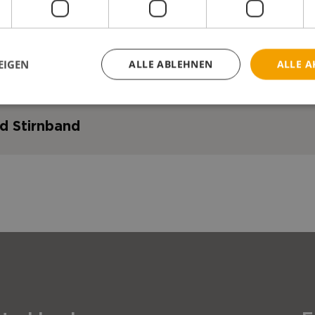
EIGEN
ALLE ABLEHNEN
ALLE A
ptPro Family
d Stirnband
Höhe
Größe
Einheit
Art. Nr.
VK
120 mm
Pediatric
Stück
45365
€
9
Länge
Einheit
Art. Nr.
130 mm
Small
Stück
45366
€
9
 Savant Kopfstütze
150 mm
Stück
45369
Höhe
Einheit
Art. Nr.