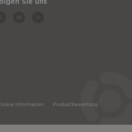
olgen Sie uns
62,00
€
282,00
€
56,00
€
56,00
€
106,00
€
2,57
Cookie Information
Produktbewertung
€
10,20