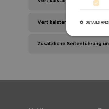
Vertikalstange
DETAILS ANZ
Vertikalstange für Netti Ada
Zusätzliche Seitenführung un
Position
Beschreibung
Kopfstütze Savant
Position
Beschreibung
Kopfstütze Savant
Horizontalstange für
Position
Beschreibung