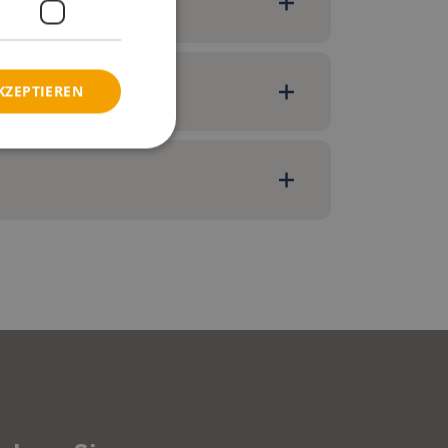
KZEPTIEREN
 Netto
62,00
VK Netto
62,00
€
260,00
VK Netto