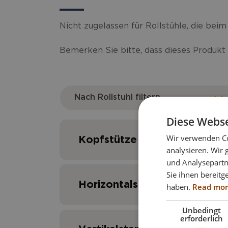
Nicht zugelassen für Rollstühle, die bei
Bemerken Sie bitte, dass dieses Produkt
Nach Rollstuhl filtern
Diese Webse
Wir verwenden Co
Kopfstütze Savant inkl. Stir
analysieren. Wir
und Analysepartn
Sie ihnen bereitg
Horizontalstange
haben.
Read mo
Unbedingt
erforderlich