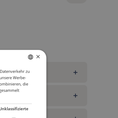
×
 Datenverkehr zu
ENGLISH
 unsere Werbe-
DANISH
ombinieren, die
FRENCH
e gesammelt
GERMAN
NORWEGIAN
Unklassifizierte