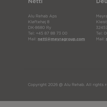
Netti
Deu
Kopfstütze Savant
Horizontalstange für
1
Vertikalstange für di
Alu Rehab Aps
Meyr
Position
Beschreibung
H
Kløftehøj 8
Kleis
DK-8680 Ry
32457
Tel: +45 87 88 73 00
Tel: 
1
Vertikalstange für di
Vertikalstange
3
Mail:
netti@meyragroup.com
Mail:
Position
Beschreibung
1
Vertikalstange für di
Seitenstütze für Sav
2
Stöpsel SFL20
Stirnband Savant
Copyright 2026 @ Alu Rehab. All rights r
3
Schliessgriff M6x30