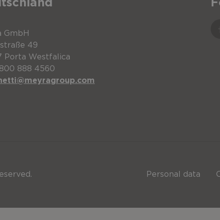
tschland
F
150 mm
Adult
Stück
45367
€
9
 Savant Kopfstütze
250 mm
Stück
45370
e Kopfstütze
200 mm
Stück
41401
a GmbH
öhe
Einheit
Art. Nr.
VK Netto
tstraße 49
 Porta Westfalica
0800 888 4560
e Kopfstütze
350 mm
Stück
41402
00 mm
Stück
92901
€
55,00
netti@meyragroup.com
Einheit
Art. Nr.
VK Netto
e Kopfstütze
500 mm
Stück
41403
ant Kopfstütze
Stück
45373
€
84,00
-
Stück
20509
Stück
45398
€
246,00
eserved.
Personal data
-
Stück
20282