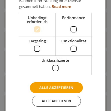
Rahmen Ihrer Nutzung ihrer Dienste
Komplette Kopfstütze B
gesammelt haben.
Read more
Unbedingt
Performance
Kopfstütze mit Horizontalstange
erforderlich
Vertikalstange
Targeting
Funktionalität
Vertikalstange für Netti AdaptPro
Unklassifizierte
Family
Bezug
ALLE AKZEPTIEREN
Position
Beschreibung
ALLE ABLEHNEN
Zubehör / Sonstiges