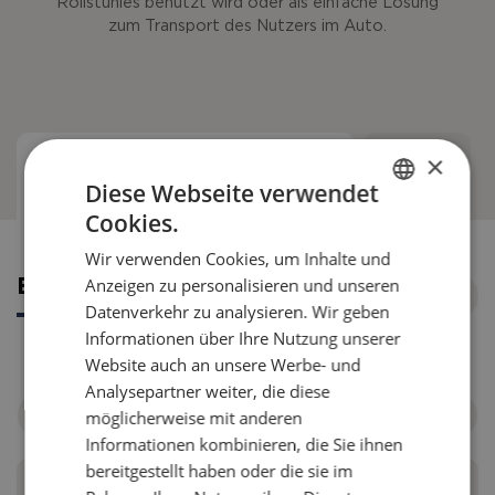
Rollstuhles benutzt wird oder als einfache Lösung
zum Transport des Nutzers im Auto.
×
Ersatzteilnummern
Diese Webseite verwendet
Cookies.
ENGLISH
Wir verwenden Cookies, um Inhalte und
DANISH
Anzeigen zu personalisieren und unseren
Ersatzteilnummern
FRENCH
Datenverkehr zu analysieren. Wir geben
Informationen über Ihre Nutzung unserer
GERMAN
Website auch an unsere Werbe- und
NORWEGIAN
Analysepartner weiter, die diese
möglicherweise mit anderen
Nach Rollstuhl filtern
Informationen kombinieren, die Sie ihnen
bereitgestellt haben oder die sie im