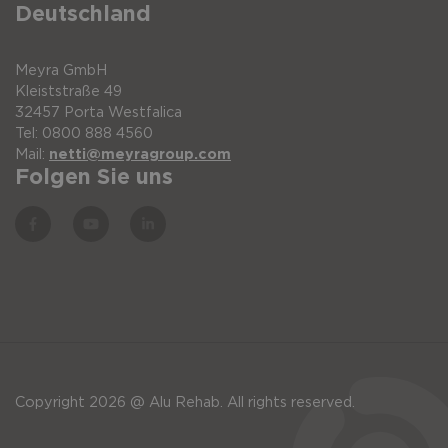
Deutschland
Schulter Gurt PivoFit
XXS
Stü
Meyra GmbH
Schulter Gurt PivoFit
XS
Stü
Kleiststraße 49
32457 Porta Westfalica
Tel: 0800 888 4560
Mail:
netti@meyragroup.com
Schulter Gurt PivoFit
S
Stü
Folgen Sie uns
Schulter Gurt PivoFit
M
Stü
Schulter Gurt PivoFit
L
Stü
Schulter Gurt PivoFit
XL
Stü
Copyright 2026 @ Alu Rehab. All rights reserved.