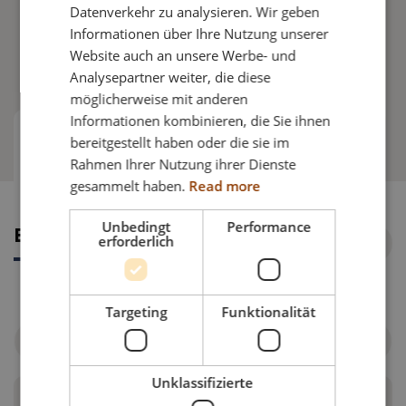
FRENCH
Für die korrekte Montage vom Bodypoint Pivofit
Datenverkehr zu analysieren. Wir geben
Gurt empfehlen wir den
H-Gurt Adapter
.
Informationen über Ihre Nutzung unserer
GERMAN
Website auch an unsere Werbe- und
NORWEGIAN
Analysepartner weiter, die diese
möglicherweise mit anderen
Informationen kombinieren, die Sie ihnen
bereitgestellt haben oder die sie im
Ersatzteilnummern
Rahmen Ihrer Nutzung ihrer Dienste
gesammelt haben.
Read more
Unbedingt
Performance
Ersatzteilnummern
erforderlich
Targeting
Funktionalität
Nach Rollstuhl filtern
Unklassifizierte