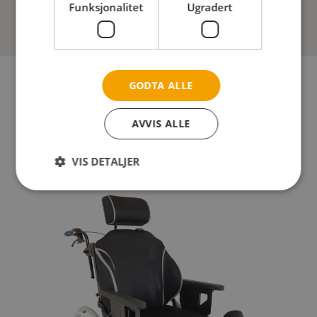
Funksjonalitet
Ugradert
GODTA ALLE
AVVIS ALLE
Les mer om Netti stoler på avtal her
VIS DETALJER