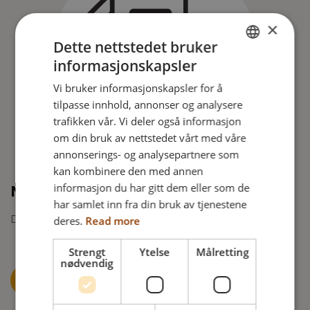
×
Dette nettstedet bruker
informasjonskapsler
ENGLISH
Vi bruker informasjonskapsler for å
DANISH
tilpasse innhold, annonser og analysere
FRENCH
trafikken vår. Vi deler også informasjon
om din bruk av nettstedet vårt med våre
GERMAN
annonserings- og analysepartnere som
NORWEGIAN
kan kombinere den med annen
informasjon du har gitt dem eller som de
Manual
har samlet inn fra din bruk av tjenestene
deres.
Read more
Download brukermanual for Netti III HD her.
Strengt
Ytelse
Målretting
nødvendig
BRUKERMANUAL