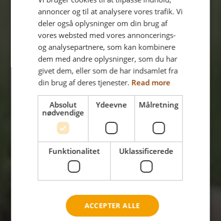
DANISH
annoncer og til at analysere vores trafik. Vi
OVERSIGT OVER ALLE NETTI KØRESTOLENE
FRENCH
deler også oplysninger om din brug af
vores websted med vores annoncerings-
GERMAN
og analysepartnere, som kan kombinere
NORWEGIAN
dem med andre oplysninger, som du har
givet dem, eller som de har indsamlet fra
din brug af deres tjenester.
Read more
Absolut
Ydeevne
Målretning
nødvendige
Funktionalitet
Uklassificerede
ACCEPTER ALLE