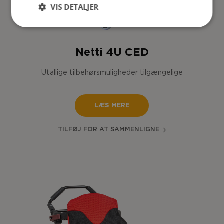
VIS DETALJER
Netti 4U CED
Utallige tilbehørsmuligheder tilgængelige
LÆS MERE
TILFØJ FOR AT SAMMENLIGNE