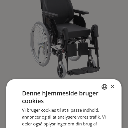
×
Denne hjemmeside bruger
Netti 4U CE Plus
cookies
ENGLISH
Et plus for individualiteten
Vi bruger cookies til at tilpasse indhold,
DANISH
annoncer og til at analysere vores trafik. Vi
FRENCH
LÆS MERE
deler også oplysninger om din brug af