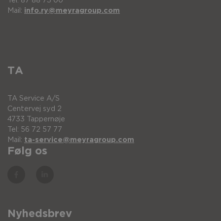
Tel: 87 88 73 00
Mail:
info.ry@meyragroup.com
TA
TA Service A/S
Centervej syd 2
4733 Tappernøje
Tel: 56 72 57 77
Mail:
ta-service@meyragroup.com
Følg os
Nyhedsbrev