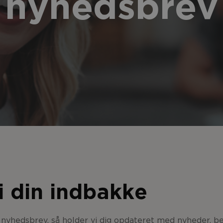
nyhedsbrev
i din indbakke
s nyhedsbrev, så holder vi dig opdateret med nyheder, 