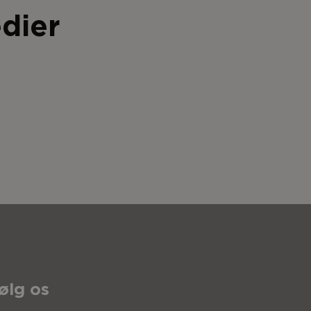
dier
ølg os