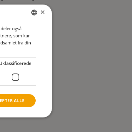
×
i deler også
ENGLISH
rtnere, som kan
DANISH
dsamlet fra din
FRENCH
GERMAN
Uklassificerede
NORWEGIAN
EPTER ALLE