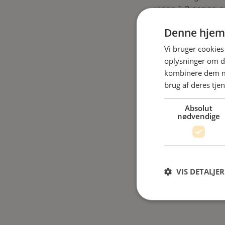
viden 1-2 gange
Denne hjem
Vi bruger cookies 
oplysninger om d
kombinere dem me
brug af deres tjen
Absolut
nødvendige
Jeg har læst
VIS DETALJER