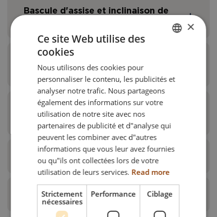
Bascule d'assise et inclinaison de
dossier pour augmenter le confort
×
Ce site Web utilise des
cookies
ENGLISH
Peut suivre la croissance de
Nous utilisons des cookies pour
DANISH
l'enfant
personnaliser le contenu, les publicités et
Des
FRENCH
analyser notre trafic. Nous partageons
également des informations sur votre
GERMAN
Quand des options dynamiques
utilisation de notre site avec nos
sont requises
NORWEGIAN
partenaires de publicité et d"analyse qui
peuvent les combiner avec d"autres
informations que vous leur avez fournies
Facile à plier pour le transport
Les mouvements involontaires génèrent souvent
ou qu"ils ont collectées lors de votre
graduations et des pictogrammes faciles à lire
des difficultés pour les utilisateurs de fauteuils
utilisation de leurs services.
Read more
simplifient le fonctionnement et l'utilisation du
roulants et les accompagnateurs. Entre le risque
fauteuil. Des éléments de réglage marqués en
de glissement vers l'avant et la perte d'une bonne
Strictement
Performance
Ciblage
A qui peut bénéficier le Netti S?
rouge et une conduite facile simplifient sa
position assise, les risques de lésions cutanées,
nécessaires
manipulation.
d'inconfort ainsi que le besoin de se repositionner
Variation de la position assise