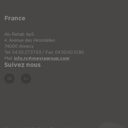
well as the leg supports accompany the
involuntary activity of the user in the movement.
This has the consequence that during the
France
expansion phase increased muscle tension can be
reduced and over time a reduced incidence of
spasms can occur.
Alu Rehab ApS
4, Avenue des Hirondelles
74000 Annecy
Tel: 04.50.27.37.63 / Fax: 04.50.60.51.80
Mail:
info.ry@meyragroup.com
Suivez nous