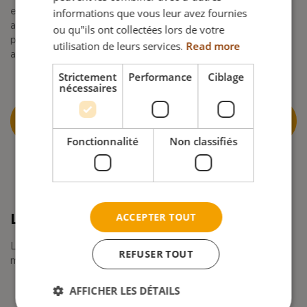
informations que vous leur avez fournies
en charge globale de l’utilisateur. Ce concept et cette
approche sont intégrés à nos programmes de formation
ou qu"ils ont collectées lors de votre
pour vous accompagner efficacement dans leur mise en
utilisation de leurs services.
Read more
application.
Strictement
Performance
Ciblage
nécessaires
QUESTIONNAIRE 5 ÉTAPES POSITIONNEMENT
NETTI
Fonctionnalité
Non classifiés
ACCEPTER TOUT
Les 5 étapes du positionnement Netti
Les étapes à suivre pour créer une solution optimale en
REFUSER TOUT
matière d’assise sont les suivantes :
AFFICHER LES DÉTAILS
Clarifier les attentes et les défis
Observer et évaluer la situation de l’utilisateur