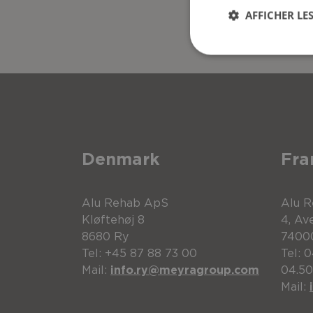
AFFICHER LES
Denmark
Fra
Alu Rehab ApS
Alu 
Kløftehøj 8
4, Av
8680 Ry
7400
Tel: +45 87 88 73 00
Tel: 0
Mail:
info.ry@meyragroup.com
04.50
Mail: