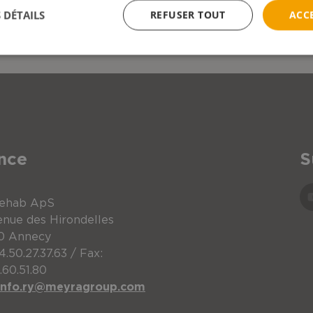
 DÉTAILS
REFUSER TOUT
ACC
nce
S
Rehab ApS
enue des Hirondelles
0 Annecy
4.50.27.37.63 / Fax:
.60.51.80
info.ry@meyragroup.com