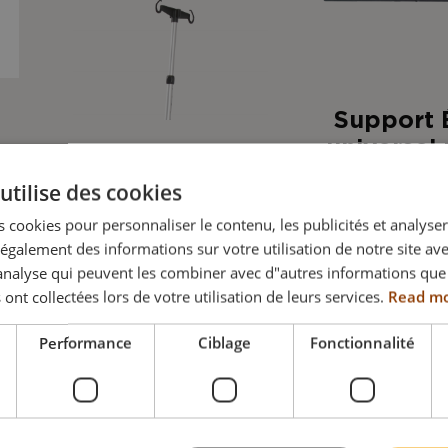
Support 
universel
fauteuil 
utilise des cookies
4U
Porte sérum
 cookies pour personnaliser le contenu, les publicités et analyser 
galement des informations sur votre utilisation de notre site av
Poids max
LIRE LA SUITE
"analyse qui peuvent les combiner avec d"autres informations que
supporté 6
 ont collectées lors de votre utilisation de leurs services.
Read m
Performance
Ciblage
Fonctionnalité
LIRE LA SU