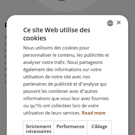
×
Prévention des escarres
Ce site Web utilise des
cookies
Il est important de garder une position optimale et donc
ENGLISH
d’assurer une meilleure répartition des pressions afin de
Nous utilisons des cookies pour
DANISH
réduire le risque d’escarres. Comme indiqué, l’un des
personnaliser le contenu, les publicités et
challenges majeurs pour l’utilisateur en fauteuil est la
FRENCH
analyser notre trafic. Nous partageons
réduction du risque de glissement et de cisaillement. Ce
également des informations sur votre
GERMAN
risque, lorsqu’il est aggravé par des conditions de
utilisation de notre site avec nos
microclimat et de compression des tissus, contribue au
NORWEGIAN
développement des escarres.
partenaires de publicité et d"analyse qui
peuvent les combiner avec d"autres
informations que vous leur avez fournies
ou qu"ils ont collectées lors de votre
utilisation de leurs services.
Read more
Strictement
Performance
Ciblage
nécessaires