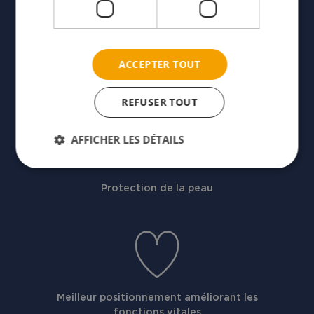
Handicaps neurologiques comme la spasticité
et l'agitation
Pour les utilisateurs ayant besoin
ACCEPTER TOUT
d'accessoires spécifiques notamment
Améliorer la socialisation
REFUSER TOUT
Dispositif médical
Solutions spéciales de soutien des jambes
AFFICHER LES DÉTAILS
Dossier en aluminium
Composantes dynamiques
Protection de la peau
Meilleur positionnement améliorant les
fonctions vitales