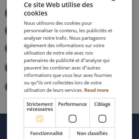
Ce site Web utilise des
Largeur d'assise +195 mm avec roues freins
cookies
Rampe de poussée ergonomique
tambours
ENGLISH
Nous utilisons des cookies pour
Largeur d'assise +170 mm avec roue 16” ou 12
DANISH
1/2”
personnaliser le contenu, les publicités et
Toile de dossier avec sangles réglables en tension
FRENCH
analyser notre trafic. Nous partageons
également des informations sur votre
GERMAN
Accoudoir escamotable et réglable
utilisation de notre site avec nos
NORWEGIAN
partenaires de publicité et d"analyse qui
Le Netti 4U CED XL est idéal pour une assise
Pièce d'extension pour la compensation de la
peuvent les combiner avec d"autres
prolongée (+8 heures par jour). Le fauteuil
longueur des jambes
informations que vous leur avez fournies
fonctionne bien pour les utilisateurs qui sont
transférés par un dispositif lève-personne ou de
ou qu"ils ont collectées lors de votre
Largeur d'assise flexible
façon latérale.
utilisation de leurs services.
Read more
Pour les utilisateurs ayant des difficultés
Strictement
Performance
Ciblage
spécifiques, comme par exemple
nécessaires
La rotation des hanches ou du bassin
Asymétries comme la scoliose
Fonctionnalité
Non classifiés
Cyphose