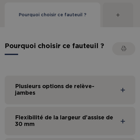
Pourquoi choisir ce fauteuil ?
Pourquoi choisir ce fauteuil ?
Plusieurs options de relève-
jambes
Flexibilité de la largeur d’assise de
Un bon positionnement des pieds est la première
30 mm
étape pour créer une position assise droite et
stable. Le contrôle même de la tête est influencé
par le positionnement des jambes. C'est pourquoi