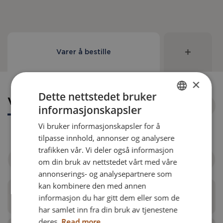
Varer å bestille
×
Dette nettstedet bruker
Varer å bestille
informasjonskapsler
ENGLISH
Vi bruker informasjonskapsler for å
DANISH
tilpasse innhold, annonser og analysere
FRENCH
trafikken vår. Vi deler også informasjon
Filtrer etter rullestol
om din bruk av nettstedet vårt med våre
GERMAN
annonserings- og analysepartnere som
NORWEGIAN
kan kombinere den med annen
Komplett benstøtte - 3D knepute
informasjon du har gitt dem eller som de
har samlet inn fra din bruk av tjenestene
deres.
Read more