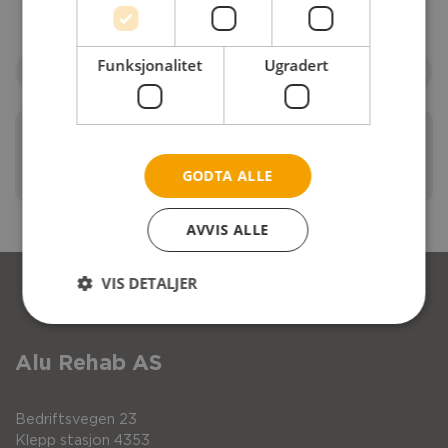
Funksjonalitet
Ugradert
Filtrer etter rullestol
Universalbord svingbart til Netti III
Family
GODTA ALLE
AVVIS ALLE
VIS DETALJER
Alu Rehab AS
Bedriftsvegen 23
Klepp stasjon 4353