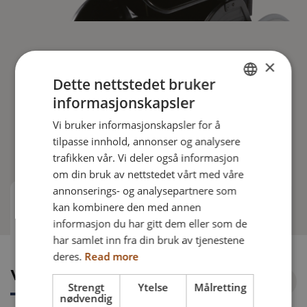
×
Universalbord svingbart
Dette nettstedet bruker
informasjonskapsler
Bordet kan lett svinges til siden ved forflytning.
ENGLISH
Bordet kan låses i ønsket posisjon.
Vi bruker informasjonskapsler for å
DANISH
tilpasse innhold, annonser og analysere
FRENCH
trafikken vår. Vi deler også informasjon
om din bruk av nettstedet vårt med våre
GERMAN
annonserings- og analysepartnere som
NORWEGIAN
kan kombinere den med annen
Varer å bestille
informasjon du har gitt dem eller som de
har samlet inn fra din bruk av tjenestene
deres.
Read more
Varer å bestille
Strengt
Ytelse
Målretting
nødvendig