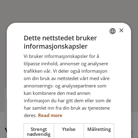
×
Leggbånd
Dette nettstedet bruker
informasjonskapsler
Leggbånd gir underbenene et fleksibelt og stort
ENGLISH
støtteområde. Dermed kan den nødvendige
Vi bruker informasjonskapsler for å
DANISH
stabilitet oppnås, og trykkpunkter kan forhindres.
tilpasse innhold, annonser og analysere
FRENCH
trafikken vår. Vi deler også informasjon
om din bruk av nettstedet vårt med våre
GERMAN
annonserings- og analysepartnere som
NORWEGIAN
kan kombinere den med annen
informasjon du har gitt dem eller som de
Varer å bestille
har samlet inn fra din bruk av tjenestene
deres.
Read more
Strengt
Ytelse
Målretting
Varer å bestille
nødvendig