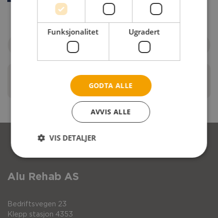
Funksjonalitet
Ugradert
Filtrer etter rullestol
Komplett leggbånd
GODTA ALLE
AVVIS ALLE
VIS DETALJER
Alu Rehab AS
Bedriftsvegen 23
Klepp stasjon 4353