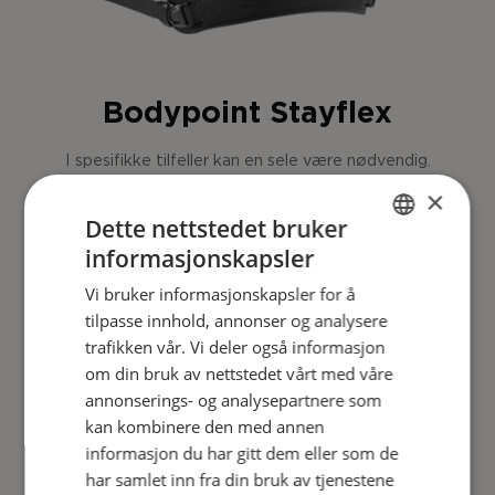
Bodypoint Stayflex
I spesifikke tilfeller kan en sele være nødvendig.
Valg av sele kan støtte de individuelle mål til
×
rullestolen.
Dette nettstedet bruker
informasjonskapsler
Stayflex gir støtte for skulder og brystben. Det
ENGLISH
gir fast støtte til brukere som trenger
Vi bruker informasjonskapsler for å
DANISH
holdningsposisjonering med mer bevegelsesfrihet i
tilpasse innhold, annonser og analysere
skuldrene enn PivotFit-selene. Den patenterte
FRENCH
trafikken vår. Vi deler også informasjon
dual-stretch-zone eliminerer praktisk talt
om din bruk av nettstedet vårt med våre
forskyvning oppover i halsen når brukeren lener
GERMAN
seg fremover, og minimerer kvelningsrisikoen.
annonserings- og analysepartnere som
NORWEGIAN
kan kombinere den med annen
informasjon du har gitt dem eller som de
har samlet inn fra din bruk av tjenestene