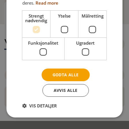
deres.
Read more
Varer å bestille
Strengt
Ytelse
Målretting
nødvendig
Varer å bestille
Funksjonalitet
Ugradert
GODTA ALLE
Filtrer etter rullestol
AVVIS ALLE
Stayflex sele
VIS DETALJER