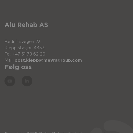
Alu Rehab AS
Bedriftsvegen 23
Klepp stasjon 4353
Tel: +47 51 78 62 20
Mail:
post.klepp@meyragroup.com
Følg oss
Pos.
Beskrivelse
Størrelse
Brystbelte Stayflex xlite
XS
Brystbelte Stayflex lite
S