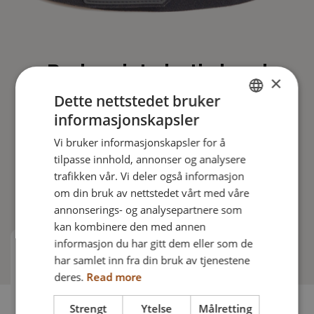
Bodypoint elastic band
×
Dette nettstedet bruker
Dette sterke elastiske båndet kan brukes til bryst,
informasjonskapsler
mage, fang eller ben og har et lett grep på slutten
ENGLISH
med et tommelhull for brukere med begrenset
Vi bruker informasjonskapsler for å
DANISH
håndfunksjon - en allsidig støtte som er mer
tilpasse innhold, annonser og analysere
komfortabel.
FRENCH
trafikken vår. Vi deler også informasjon
om din bruk av nettstedet vårt med våre
GERMAN
annonserings- og analysepartnere som
NORWEGIAN
kan kombinere den med annen
informasjon du har gitt dem eller som de
Varer å bestille
har samlet inn fra din bruk av tjenestene
deres.
Read more
Strengt
Ytelse
Målretting