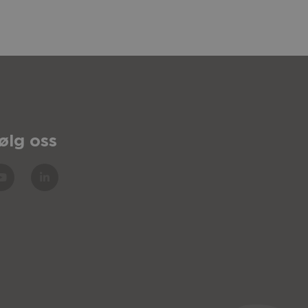
r.
ølg oss
8
Art. nr.
HMS nr.
5
45280
8
45047
277401