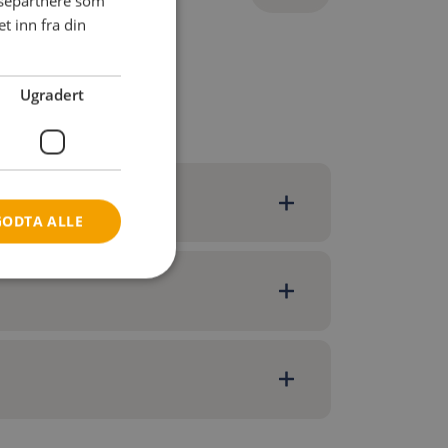
ysepartnere som
DANISH
 inn fra din
FRENCH
GERMAN
Ugradert
NORWEGIAN
GODTA ALLE