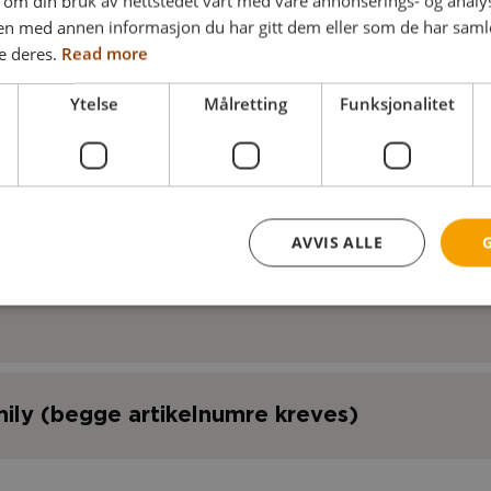
 om din bruk av nettstedet vårt med våre annonserings- og anal
n med annen informasjon du har gitt dem eller som de har samlet
e deres.
Read more
Ytelse
Målretting
Funksjonalitet
AVVIS ALLE
mily (begge artikelnumre kreves)