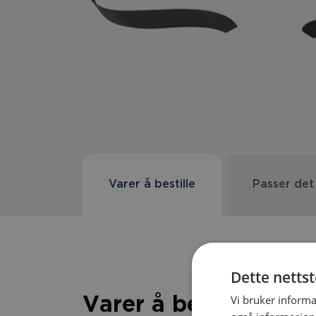
Varer å bestille
Passer det
Dette netts
Vi bruker informa
Varer å bestille