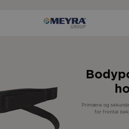
Bodypo
ho
Primære og sekundær
for frontal be