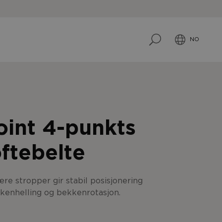
NO
int 4-punkts
ftebelte
e stropper gir stabil posisjonering
kkenhelling og bekkenrotasjon.