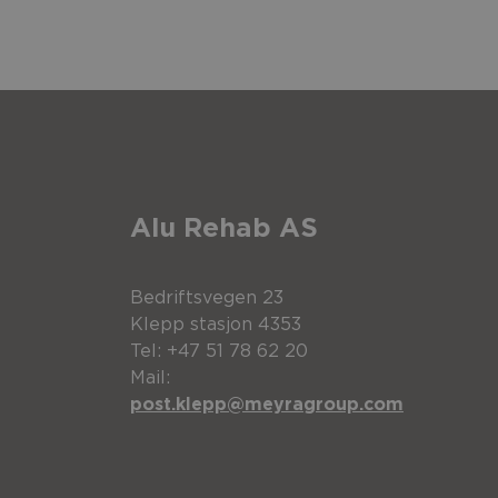
Pos.
Beskrivelse
Alu Rehab AS
Hoftebelte 4punkts
Bedriftsvegen 23
Pos.
Beskrivelse
Klepp stasjon 4353
Tel: +47 51 78 62 20
Mail:
Belte 4punkt polstret m
4x1
Belte brakett 4punkt - st
post.klepp@meyragroup.com
Pos.
Beskrivelse
Belte 4punkt polstret sto
2
Belte Sikkerhetsdeksel x
1
Skinne inkludert 2 adapt