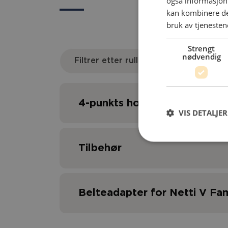
også informasjon
kan kombinere de
bruk av tjenesten
Strengt
nødvendig
Filtrer etter rullestol
4-punkts hoftebelte
VIS DETALJER
Tilbehør
Belteadapter for Netti V Fa