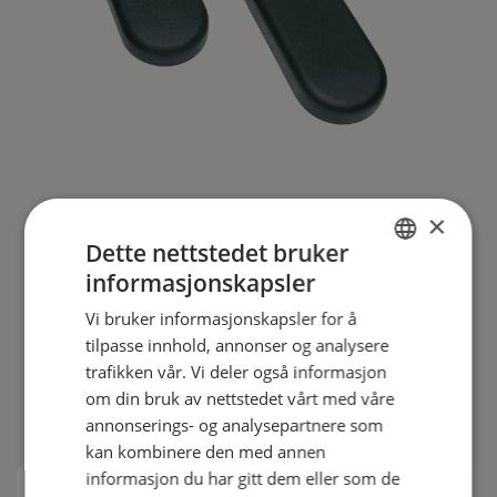
×
Armlenspad
Dette nettstedet bruker
informasjonskapsler
ENGLISH
Fåes i forskjellige lengder og bredder. For armlene
385 x 58 og 420 x 80 fåes mykt polster i enten
Vi bruker informasjonskapsler for å
DANISH
Easy Care (ikke på avtale) eller 3D. For alle andre
tilpasse innhold, annonser og analysere
størrelser kan vi tilpasse et polster.
FRENCH
trafikken vår. Vi deler også informasjon
om din bruk av nettstedet vårt med våre
GERMAN
annonserings- og analysepartnere som
NORWEGIAN
kan kombinere den med annen
informasjon du har gitt dem eller som de