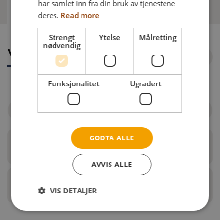
har samlet inn fra din bruk av tjenestene
Varer å bestille
deres.
Read more
Strengt
Ytelse
Målretting
nødvendig
Varer å bestille
Funksjonalitet
Ugradert
Filtrer etter rullestol
GODTA ALLE
Armlenspad
AVVIS ALLE
Mykt polster til armlenspad
VIS DETALJER