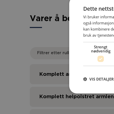
Dette netts
Vi bruker informa
Varer å bestille
også informasjon
kan kombinere de
bruk av tjenesten
Strengt
nødvendig
Filtrer etter rullestol
Komplett armlen
VIS DETALJER
Komplett helpolstret armle