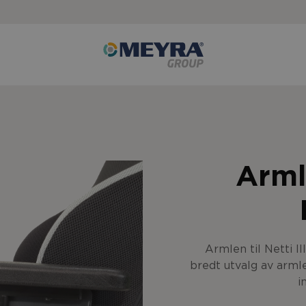
Armle
Armlen til Netti I
bredt utvalg av arml
i