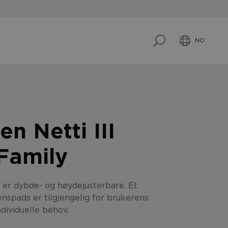
NO
n Netti III
Family
II er dybde- og høydejusterbare. Et
enspads er tilgjengelig for brukerens
ndividuelle behov.