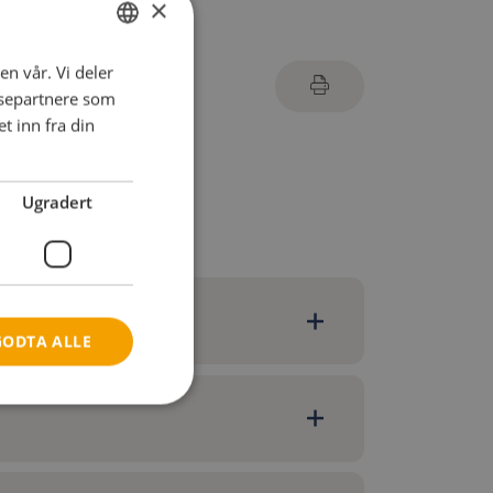
×
en vår. Vi deler
ENGLISH
ysepartnere som
DANISH
 inn fra din
FRENCH
GERMAN
Ugradert
NORWEGIAN
GODTA ALLE