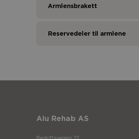
Armlensbrakett
Reservedeler til armlene
Pos.
Beskrivelse
1
Armlene høyre
Pos.
Beskrivelse
Alu Rehab AS
2
Armlene venstre
1
Armlene helpolstret høy
Bedriftsvegen 23