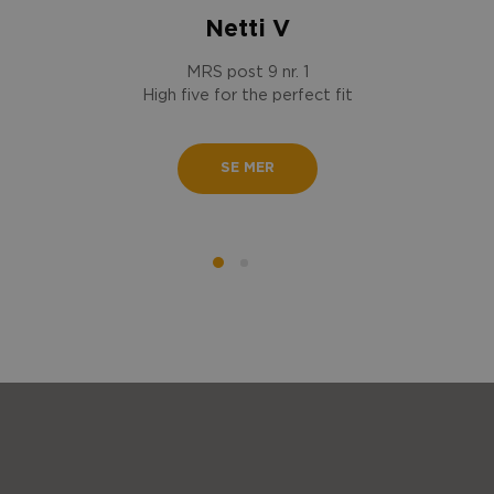
Netti V
MRS post 9 nr. 1
High five for the perfect fit
SE MER