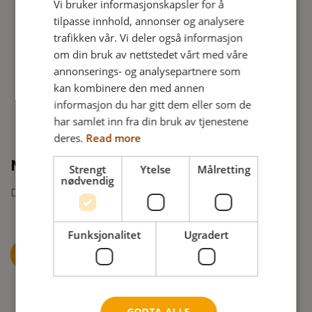
Vi bruker informasjonskapsler for å
DANISH
tilpasse innhold, annonser og analysere
FRENCH
trafikken vår. Vi deler også informasjon
om din bruk av nettstedet vårt med våre
GERMAN
annonserings- og analysepartnere som
NORWEGIAN
kan kombinere den med annen
informasjon du har gitt dem eller som de
har samlet inn fra din bruk av tjenestene
deres.
Read more
Manual
Strengt
Ytelse
Målretting
nødvendig
Download brukermanual for Netti V her.
Funksjonalitet
Ugradert
BRUKERMANUAL
GODTA ALLE