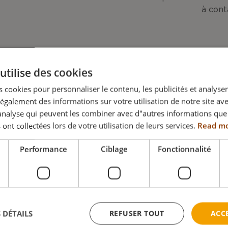
à cont
utilise des cookies
 cookies pour personnaliser le contenu, les publicités et analyser 
galement des informations sur votre utilisation de notre site av
"analyse qui peuvent les combiner avec d"autres informations que
 ont collectées lors de votre utilisation de leurs services.
Read m
Compatibilité
Vidéos
Télécharge
Performance
Ciblage
Fonctionnalité
 DÉTAILS
REFUSER TOUT
ACC
produit ?