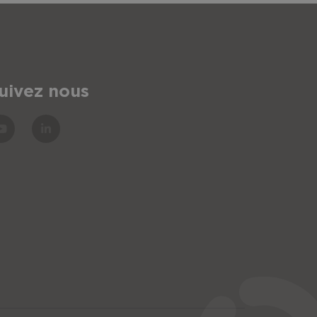
ur d'assise + 26 cm
uivez nous
iMH et environ 30 km avec batterie