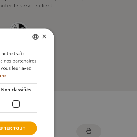
acter le service client.
×
notre trafic.
ENGLISH
ec nos partenaires
DANISH
 vous leur avez
FRENCH
ore
ment
GERMAN
Non classifiés
NORWEGIAN
EPTER TOUT