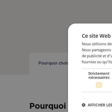
Ce site Web 
Nous utilisons des
Nous partageons é
de publicité et d
fournies ou qu"ils
Pourquoi choisir ce produit ?
Strictement
nécessaires
AFFICHER LES
Pourquoi choisir ce 