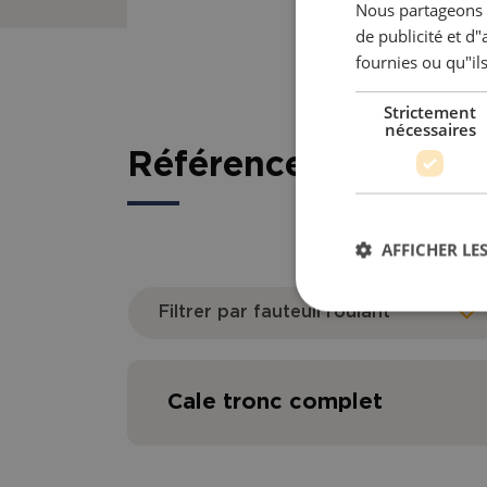
Nous partageons é
de publicité et d
fournies ou qu"ils
Strictement
nécessaires
Référence article 
AFFICHER LES
Filtrer par fauteuil roulant
Cale tronc complet