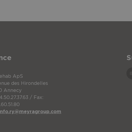
nce
S
Rehab ApS
enue des Hirondelles
0 Annecy
4.50.27.37.63 / Fax:
.60.51.80
Unité
Référ
info.ry@meyragroup.com
on droit
Pièce
91455