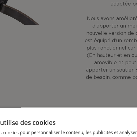
adaptée po
Nous avons amélioré 
d’apporter un meill
nouvelle version de c
est équipé d’un remb
plus fonctionnel car 
(En hauteur et en ou
amovible et peut 
apporter un soutien s
de besoin, comme pou
utilise des cookies
ilité
Téléchargement
 cookies pour personnaliser le contenu, les publicités et analyser 