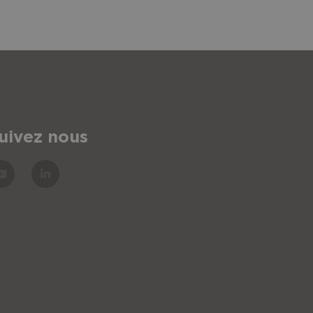
uivez nous
ence
Prix public HT
€
224,00