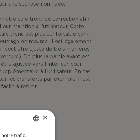
ur une scoliose non fixée.
notre cale tronc de correction afin
eur maintien à l’utilisateur. Cette
ale tronc est plus confortable car il
ourrage en mousse. Il est également
il peut être ajusté de trois manières
verture). De plus la partie avant est
être ajustée vers l’intérieur pour
upplémentaire à l’utilisateur. En cas
r les transferts par exemple, il est
facile à retirer.
×
notre trafic.
ENGLISH