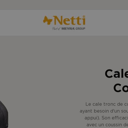
Cal
Co
Le cale tronc de co
ayant besoin d'un so
appui). Son effica
avec un coussin d