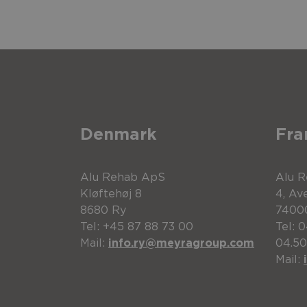
Denmark
Fra
Alu Rehab ApS
Alu 
Kløftehøj 8
4, Av
8680 Ry
7400
Tel: +45 87 88 73 00
Tel: 0
Mail:
info.ry@meyragroup.com
04.50
Repère
Description
Mail:
1
Cale tronc de correcti