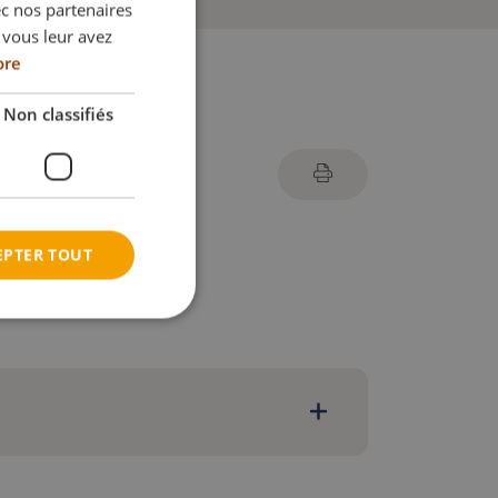
ec nos partenaires
DANISH
 vous leur avez
FRENCH
ore
GERMAN
Non classifiés
NORWEGIAN
ée
EPTER TOUT