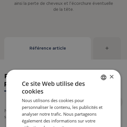
ainsi la perte de cheveux et l'écorchure éventuelle
de la tête.
Référence article
×
Référence article pour commande
Ce site Web utilise des
pièce détachée
cookies
ENGLISH
Nous utilisons des cookies pour
DANISH
personnaliser le contenu, les publicités et
FRENCH
Non approuvé pour les fauteuils roulants utilisés comme
analyser notre trafic. Nous partageons
sièges pendant le transport en voiture.
également des informations sur votre
GERMAN