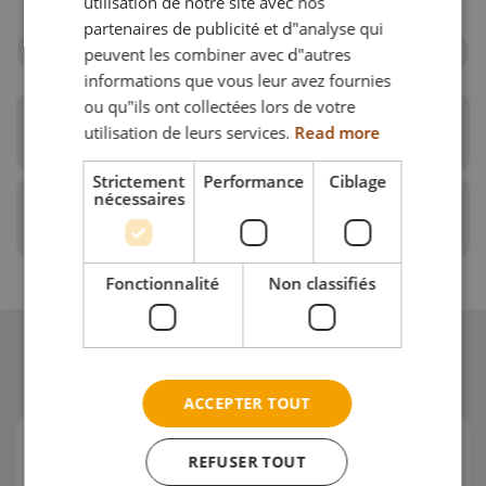
utilisation de notre site avec nos
NORWEGIAN
partenaires de publicité et d"analyse qui
peuvent les combiner avec d"autres
Filtrer par fauteuil roulant
informations que vous leur avez fournies
ou qu"ils ont collectées lors de votre
utilisation de leurs services.
Read more
Système Axion complet
Strictement
Performance
Ciblage
nécessaires
Repère
Description
Adaptateur pour appui-tête Netti
Système Axion 60° pour appui tête Savan
Fonctionnalité
Non classifiés
Système Axion 90° pour appui tête Savan
ACCEPTER TOUT
REFUSER TOUT