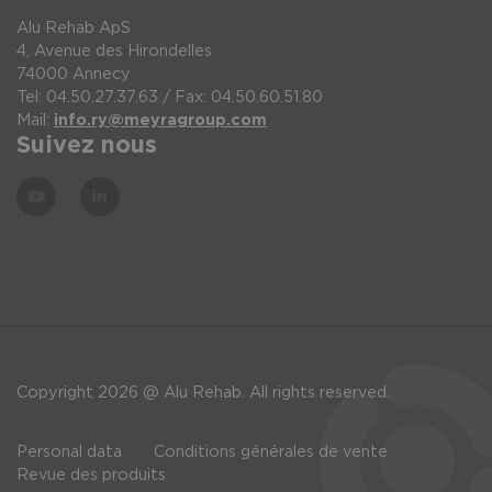
Alu Rehab ApS
2
Porte axe complet M18x1x70
4, Avenue des Hirondelles
74000 Annecy
Tel: 04.50.27.37.63 / Fax: 04.50.60.51.80
Mail:
info.ry@meyragroup.com
3
Axe à démontage rapide D12x123 mm - roue
Suivez nous
Copyright 2026 @ Alu Rehab. All rights reserved.
Personal data
Conditions générales de vente
Revue des produits