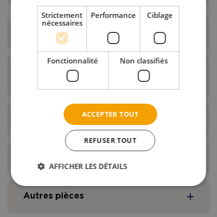
Strictement
Performance
Ciblage
nécessaires
Roues standard - PU
Fonctionnalité
Non classifiés
Roues larges - PU avec infill
(Flexel)
ACCEPTER TOUT
Roues larges - Gonflables
REFUSER TOUT
Repère
Description
Matériel
Taille
Roues larges renforcées - Flexel
AFFICHER LES DÉTAILS
Roue
Gonflables
24×1 3/8
Autres pièces