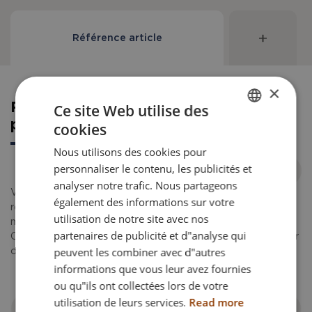
Référence article
×
Ce site Web utilise des
Référence article pour commande
pièce détachée
cookies
ENGLISH
Nous utilisons des cookies pour
DANISH
personnaliser le contenu, les publicités et
FRENCH
analyser notre trafic. Nous partageons
Veuillez noter qu'à partir de juin 2025 en cours, nous
également des informations sur votre
GERMAN
remplacerons les moyeux gris par des roues PU avec
utilisation de notre site avec nos
moyeux noirs.
NORWEGIAN
partenaires de publicité et d"analyse qui
Cela signifie que les deux roues doivent être changées pour
peuvent les combiner avec d"autres
obtenir le même look.
informations que vous leur avez fournies
ou qu"ils ont collectées lors de votre
utilisation de leurs services.
Read more
Filtrer par fauteuil roulant