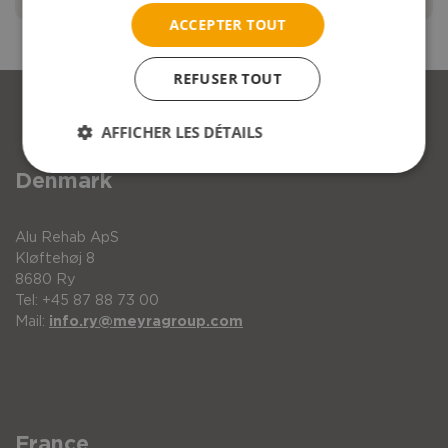
ACCEPTER TOUT
Repère
Description
REFUSER TOUT
Harnais rembouré avec fermeture type "au
AFFICHER LES DÉTAILS
Denmark
Alu Rehab ApS
Kløftehøj 8
8680 Ry
Tel: +45 87 88 73 00
Mail:
info.ry@meyragroup.com
France