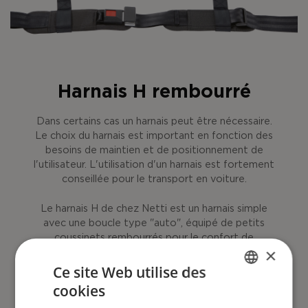
Harnais H rembourré
Dans certains cas un harnais peut être nécessaire.
Le choix du harnais est important en fonction des
besoins de maintien et de positionnement de
l'utilisateur. L'utilisation d'un harnais est fortement
conseillée pour le transport en voiture.
Le harnais H de chez Netti est un harnais simple
avec une boucle type "auto", équipé de petits
coussinets rembourrés pour le confort de
×
l'utilisateur.
Ce site Web utilise des
cookies
ENGLISH