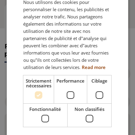
Nous utilisons des cookies pour
DANISH
personnaliser le contenu, les publicités et
FRENCH
analyser notre trafic. Nous partageons
Référence article
également des informations sur votre
GERMAN
utilisation de notre site avec nos
NORWEGIAN
partenaires de publicité et d"analyse qui
peuvent les combiner avec d"autres
Référence article pour commande
informations que vous leur avez fournies
pièce détachée
ou qu"ils ont collectées lors de votre
utilisation de leurs services.
Read more
Strictement
Performance
Ciblage
nécessaires
Filtrer par fauteuil roulant
Fonctionnalité
Non classifiés
Harnais H rembourré avec boucle
type "auto"