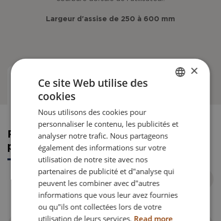
Largeur d'assise de 250 à 600 mm
×
Ce site Web utilise des
Référence article
cookies
ENGLISH
Nous utilisons des cookies pour
DANISH
personnaliser le contenu, les publicités et
FRENCH
Référence article pour commande
analyser notre trafic. Nous partageons
pièce détachée
également des informations sur votre
GERMAN
utilisation de notre site avec nos
NORWEGIAN
partenaires de publicité et d"analyse qui
peuvent les combiner avec d"autres
informations que vous leur avez fournies
ou qu"ils ont collectées lors de votre
utilisation de leurs services.
Read more