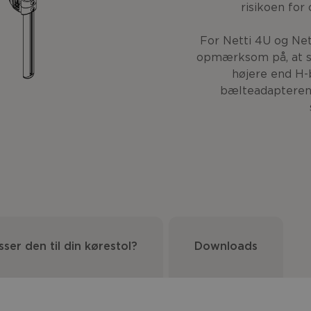
risikoen for
For Netti 4U og Net
opmærksom på, at s
højere end H-
bælteadaptere
sser den til din kørestol?
Downloads