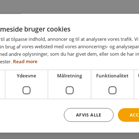
nr.
meside bruger cookies
til at tilpasse indhold, annoncer og til at analysere vores trafik. V
in brug af vores websted med vores annoncerings- og analysepa
d andre oplysninger, som du har givet dem, eller som de har in
ester.
Read more
Ydeevne
Målretning
Funktionalitet
ED/CE Plus (ny version til sædebredde 350
AFVIS ALLE
ACC
tPro Family