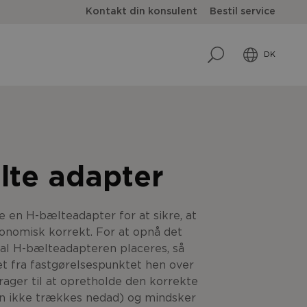
Kontakt din konsulent
Bestil service
DK
lte adapter
e en H-bælteadapter for at sikre, at
onomisk korrekt. For at opnå det
kal H-bælteadapteren placeres, så
t fra fastgørelsespunktet hen over
rager til at opretholde den korrekte
en ikke trækkes nedad) og mindsker