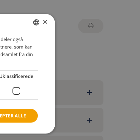
×
i deler også
ENGLISH
rtnere, som kan
DANISH
dsamlet fra din
FRENCH
GERMAN
Uklassificerede
NORWEGIAN
-600mm)
EPTER ALLE