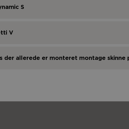
ynamic S
tti V
is der allerede er monteret montage skinne
Sædebredde
Enhed
Vare nr.
mm
350 - 600 mm
Styk
96921
dde
Enhed
Vare nr.
mm
350 - 600 mm
Styk
96923
-430 mm
Styk
92564