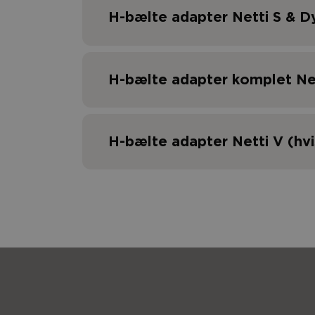
H-bælte adapter Netti S & D
H-bælte adapter komplet Ne
H-bælte adapter Netti V (hv
Pos.
Beskrivelse
1
Bælteholder - RH 500 
Pos.
Beskrivelse
Bre
2
Bælteholder - RH 600 
H-bælte adapter
350