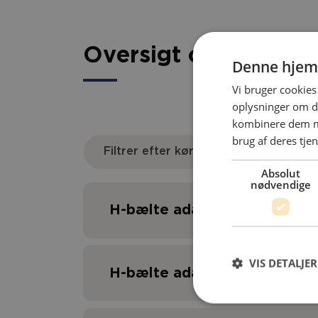
Oversigt over artikel
Denne hjem
Vi bruger cookies 
oplysninger om d
kombinere dem me
brug af deres tjen
Filtrer efter kørestol
Absolut
nødvendige
H-bælte adapter Netti III/C
VIS DETALJER
H-bælte adapter Netti Adap