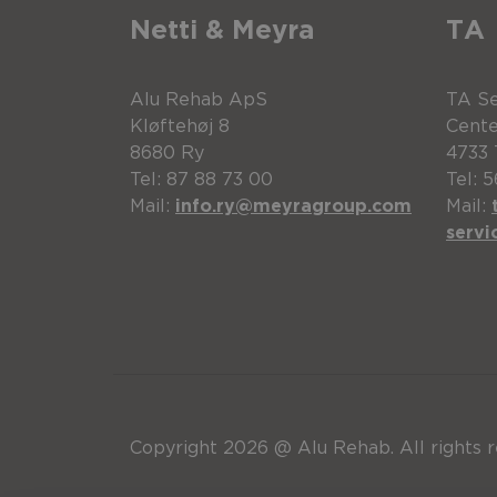
Pos.
Beskrivelse
Bre
Netti & Meyra
TA
H-bælte adapter
430
H-bælte adapter
250
Alu Rehab ApS
TA Se
Pos.
Beskrivelse
Kløftehøj 8
Cente
8680 Ry
4733 
Tel: 87 88 73 00
Tel: 
H-bælte adapter
300
H-sele fæste komplet Ne
Mail:
info.ry@meyragroup.com
Mail:
Pos.
Beskrivelse
Bre
serv
H-bælte adapter
350
H-sele fæste komplet Ne
H-bælte adapter
350
Spænde sæt
-
H-bælte adapter
400
Copyright 2026 @ Alu Rehab. All rights r