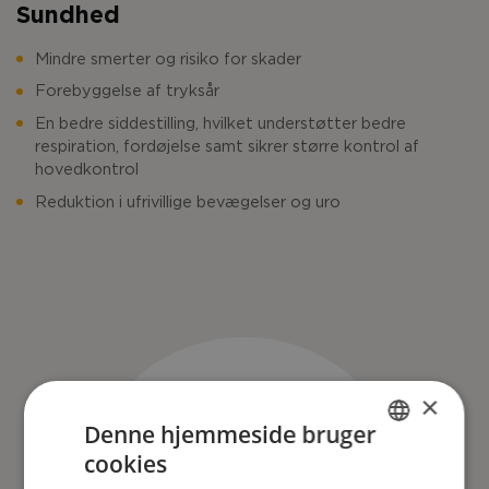
Sundhed
Mindre smerter og risiko for skader
Forebyggelse af tryksår
En bedre siddestilling, hvilket understøtter bedre
respiration, fordøjelse samt sikrer større kontrol af
hovedkontrol
Reduktion i ufrivillige bevægelser og uro
×
Denne hjemmeside bruger
cookies
ENGLISH