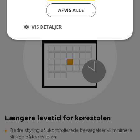
AFVIS ALLE
VIS DETALJER
Længere levetid for kørestolen
Bedre styring af ukontrollerede bevægelser vil minimere
slitage på kørestolen