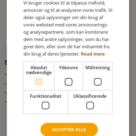
Vi bruger cookies til at tilpasse indhold,
DANISH
annoncer og til at analysere vores trafik. Vi
FRENCH
deler også oplysninger om din brug af
vores websted med vores annoncerings-
GERMAN
og analysepartnere, som kan kombinere
NORWEGIAN
dem med andre oplysninger, som du har
givet dem, eller som de har indsamlet fra
din brug af deres tjenester.
Read more
Stabil siddestilling
Absolut
Ydeevne
Målretning
nødvendige
Forebyggelse af udglidning og mindre friktion (shear)
Reducering af repositioneringer af brugeren
Fastholdelse af en stabil og lodret siddestilling
Funktionalitet
Uklassificerede
Forbedret vestibulære system, som giver brugeren en
bedre balance og mulighed for øget selvstændighed
ACCEPTER ALLE