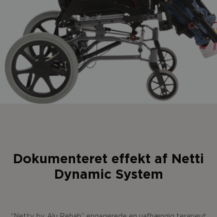
Dokumenteret effekt af Netti
Dynamic System
“Netty by Alu Rehab” engagerede en uafhængig terapeut