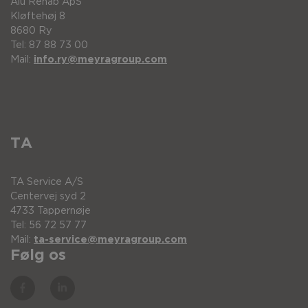
Alu Rehab ApS
Kløftehøj 8
8680 Ry
Tel: 87 88 73 00
Mail:
info.ry@meyragroup.com
TA
TA Service A/S
Centervej syd 2
4733 Tappernøje
Tel: 56 72 57 77
Mail:
ta-service@meyragroup.com
Følg os