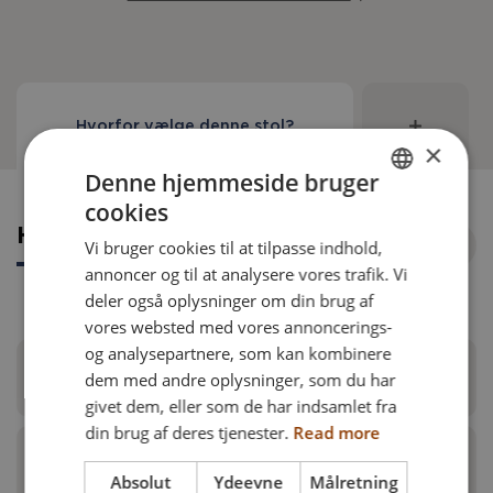
Hvorfor vælge denne stol?
×
Denne hjemmeside bruger
cookies
ENGLISH
Hvorfor vælge denne stol?
Vi bruger cookies til at tilpasse indhold,
DANISH
annoncer og til at analysere vores trafik. Vi
FRENCH
deler også oplysninger om din brug af
vores websted med vores annoncerings-
GERMAN
og analysepartnere, som kan kombinere
NORWEGIAN
dem med andre oplysninger, som du har
Imponerende foldeteknik
givet dem, eller som de har indsamlet fra
din brug af deres tjenester.
Read more
Netti Contour siddepude
Nano X er den nye sammenklappelige aktive
Absolut
Ydeevne
Målretning
kørestol fra Nano familien. Nano X kombinerer