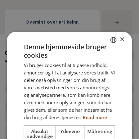
Oversigt over artikelnr.
×
Denne hjemmeside bruger
Oversigt over artikelnr.
cookies
ENGLISH
Vi bruger cookies til at tilpasse indhold,
DANISH
annoncer og til at analysere vores trafik. Vi
FRENCH
deler også oplysninger om din brug af
vores websted med vores annoncerings-
GERMAN
Filtrer efter kørestol
og analysepartnere, som kan kombinere
NORWEGIAN
dem med andre oplysninger, som du har
givet dem, eller som de har indsamlet fra
Justerbar velcro stropryg
din brug af deres tjenester.
Read more
Absolut
Ydeevne
Målretning
nødvendige
Skubbehåndtag til ledsager