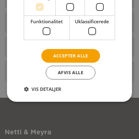
Funktionalitet
Uklassificerede
Skubbebøjle til ledsager
Ryghængsler
ACCEPTER ALLE
Div.
AFVIS ALLE
VIS DETALJER
Pos.
Beskrivelse
1
Ryg velcro kit
Pos.
Beskrivelse
Netti & Meyra
2
Justerbar velcro stropryg med udskæring