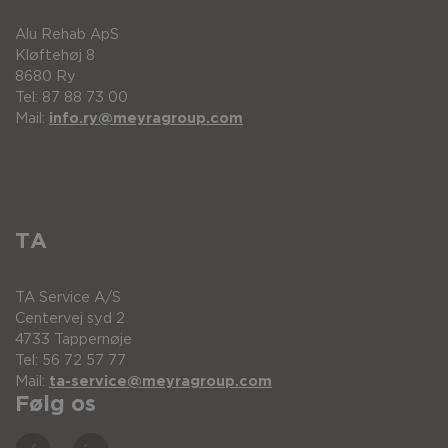
1-4
Push handle
Pos.
Beskrivelse
Sædebredd
Alu Rehab ApS
Kløftehøj 8
1-4
Push handle
8680 Ry
Vinkelregulerbar skubbebøjle
500 mm
Tel: 87 88 73 00
Pos.
Beskrivelse
Længde
Enh
Mail:
info.ry@meyragroup.com
2
Skubbehåndtagsgummi
Vinkelregulerbar skubbebøjle
550 mm
Back hinge bracket kit
220 mm
Sty
Pos.
Beskrivelse
Bredde
3
Lock nut M6
Vinkelregulerbar skubbebøjle
600 mm
TA
1
Latch lever M6x16 mm
-
4
Bolt Hex socket button Head M6x25 mm
TA Service A/S
2
Plug 572515699
-
Centervej syd 2
4733 Tappernøje
Tel: 56 72 57 77
Mail:
ta-service@meyragroup.com
3
Push bow bracket kit
-
Følg os