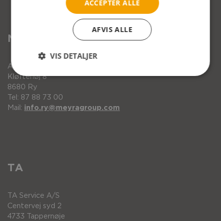
ACCEPTER ALLE
AFVIS ALLE
Netti & Meyra
VIS DETALJER
Alu Rehab ApS
Kløftehøj 8
8680 Ry
Tel: 87 88 73 00
Pos.
Beskrivelse
Enhed
Vare nr.
Mail:
info.ry@meyragroup.com
1
Half tray right
Styk
94978
Pos.
Beskrivelse
Enhed
Vare nr.
2
Half tray left
Styk
94979
TA
1
Halvbord højre
Styk
93930
TA Service A/S
2
Halvbord venstre
Styk
93931
Centervej syd 2
4733 Tappernøje