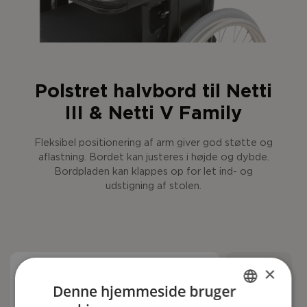
Polstret halvbord til Netti
III & Netti V Family
Fleksibel positionering af arm giver god støtte og
aflastning. Bordet kan justeres i højde og dybde.
Bordpladen kan klappes op for let ind- og
udstigning af stolen.
×
Oversigt over artikelnr.
Denne hjemmeside bruger