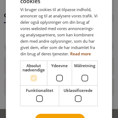
cookies
ENGLISH
Vi bruger cookies til at tilpasse indhold,
DANISH
annoncer og til at analysere vores trafik. Vi
Oversigt over artikelnr.
FRENCH
deler også oplysninger om din brug af
vores websted med vores annoncerings-
GERMAN
og analysepartnere, som kan kombinere
NORWEGIAN
dem med andre oplysninger, som du har
givet dem, eller som de har indsamlet fra
Filtrer efter kørestol
din brug af deres tjenester.
Read more
Absolut
Ydeevne
Målretning
Halvbord Netti III Family
nødvendige
Halvbord Netti V Family
Funktionalitet
Uklassificerede