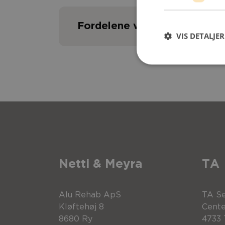
Fordelene ved Forus styring
VIS DETALJER
Med Forus skubbebøjen får du en n
baglæns.
Netti & Meyra
TA
Alu Rehab ApS
TA Se
Kløftehøj 8
Cente
8680 Ry
4733 