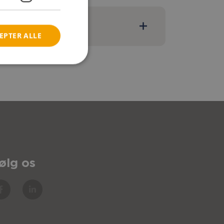
EPTER ALLE
 Løft håndtagene for at køre
ølg os