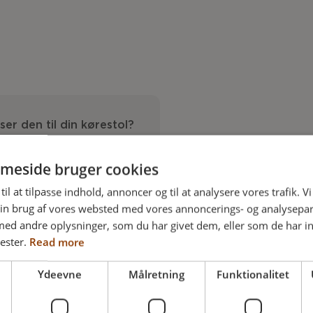
ser den til din kørestol?
meside bruger cookies
til at tilpasse indhold, annoncer og til at analysere vores trafik. V
in brug af vores websted med vores annoncerings- og analysepa
d andre oplysninger, som du har givet dem, eller som de har in
ester.
Read more
e?
Ydeevne
Målretning
Funktionalitet