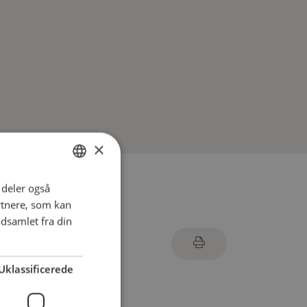
×
i deler også
ENGLISH
rtnere, som kan
DANISH
dsamlet fra din
FRENCH
GERMAN
Uklassificerede
NORWEGIAN