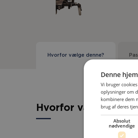
Hvorfor vælge denne?
Pas
Denne hjem
Vi bruger cookies 
oplysninger om d
kombinere dem me
brug af deres tjen
Hvorfor vælge denn
Absolut
nødvendige