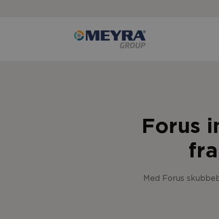
Forus i
fr
Med Forus skubbebøj