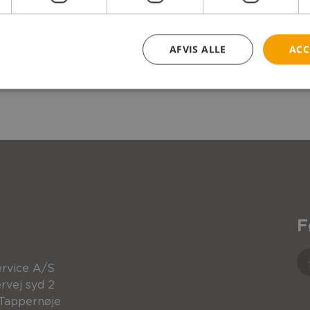
AFVIS ALLE
ACC
em intuitiv styring. Du trykker ned for at køre fremad.
F
rvice A/S
rvej syd 2
Tappernøje