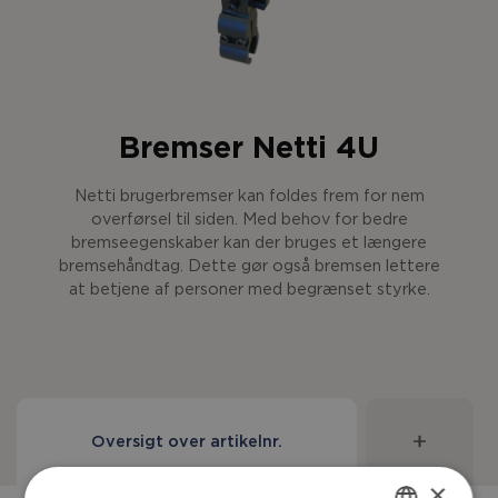
Bremser Netti 4U
Netti brugerbremser kan foldes frem for nem
overførsel til siden. Med behov for bedre
bremseegenskaber kan der bruges et længere
bremsehåndtag. Dette gør også bremsen lettere
at betjene af personer med begrænset styrke.
Oversigt over artikelnr.
×