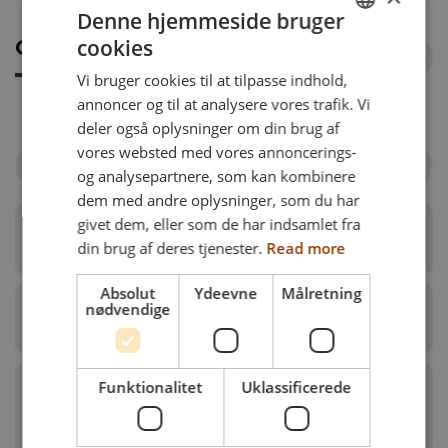
Denne hjemmeside bruger
cookies
Oversigt over artikelnr.
ENGLISH
Vi bruger cookies til at tilpasse indhold,
DANISH
annoncer og til at analysere vores trafik. Vi
FRENCH
deler også oplysninger om din brug af
vores websted med vores annoncerings-
GERMAN
Filtrer efter kørestol
og analysepartnere, som kan kombinere
NORWEGIAN
dem med andre oplysninger, som du har
givet dem, eller som de har indsamlet fra
Komplet bremse
din brug af deres tjenester.
Read more
Absolut
Ydeevne
Målretning
nødvendige
Forlængelse af bremsehåndtag
Funktionalitet
Uklassificerede
Enhåndsbremse (kun til
tromlebremsehjul)