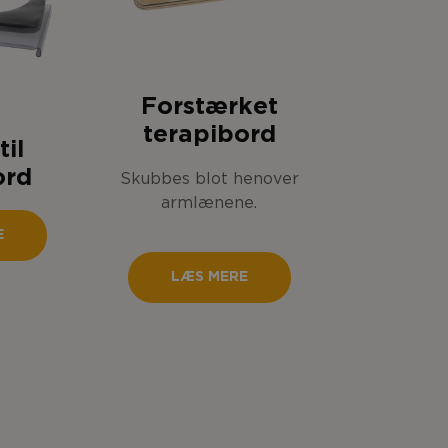
Forstærket
terapibord
til
ord
Skubbes blot henover
armlænene.
E
LÆS MERE