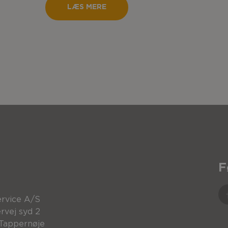
LÆS MERE
F
rvice A/S
rvej syd 2
Tappernøje