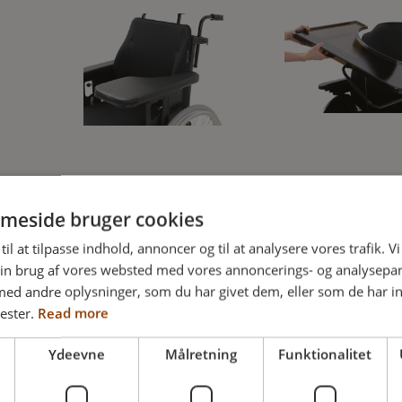
Svingba
Polstret
terapib
meside bruger cookies
halvbord til
til at tilpasse indhold, annoncer og til at analysere vores trafik. V
Netti III & Netti
Forstærket
in brug af vores websted med vores annoncerings- og analysepa
V Family
svingbart
d andre oplysninger, som du har givet dem, eller som de har in
ester.
Read more
LÆS MERE
LÆS MER
Ydeevne
Målretning
Funktionalitet