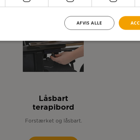
AFVIS ALLE
ACC
Låsbart
terapibord
Forstærket og låsbart.