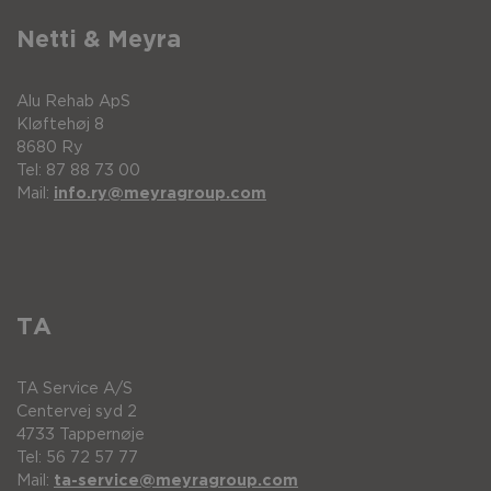
Netti & Meyra
Alu Rehab ApS
Kløftehøj 8
8680 Ry
Tel: 87 88 73 00
Mail:
info.ry@meyragroup.com
TA
TA Service A/S
Centervej syd 2
4733 Tappernøje
Tel: 56 72 57 77
Mail:
ta-service@meyragroup.com