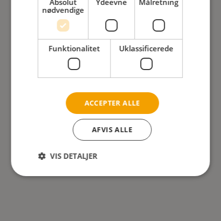
Absolut
Ydeevne
Målretning
nødvendige
Funktionalitet
Uklassificerede
ACCEPTER ALLE
Savant hovedstøtte
AFVIS ALLE
Tre-punkts støtte
VIS DETALJER
LÆS MERE