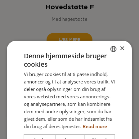
Hovedstøtte F
Med hagestøtte
LÆS MERE
×
Denne hjemmeside bruger
cookies
ENGLISH
Vi bruger cookies til at tilpasse indhold,
DANISH
annoncer og til at analysere vores trafik. Vi
FRENCH
deler også oplysninger om din brug af
vores websted med vores annoncerings-
GERMAN
og analysepartnere, som kan kombinere
NORWEGIAN
dem med andre oplysninger, som du har
givet dem, eller som de har indsamlet fra
din brug af deres tjenester.
Read more