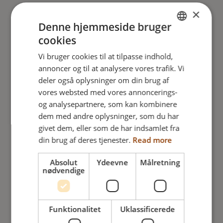
×
Netti V All-round
Denne hjemmeside bruger
Til den aktive bruger
cookies
ENGLISH
Vi bruger cookies til at tilpasse indhold,
DANISH
LÆS MERE
annoncer og til at analysere vores trafik. Vi
FRENCH
deler også oplysninger om din brug af
TILFØJ FOR AT SAMMENLIGNE
vores websted med vores annoncerings-
GERMAN
og analysepartnere, som kan kombinere
NORWEGIAN
dem med andre oplysninger, som du har
givet dem, eller som de har indsamlet fra
din brug af deres tjenester.
Read more
Absolut
Ydeevne
Målretning
nødvendige
Funktionalitet
Uklassificerede