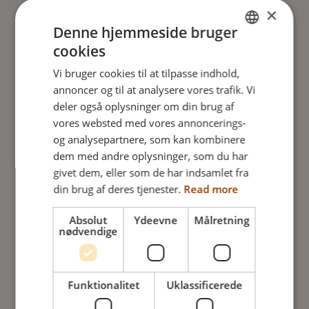
×
Denne hjemmeside bruger
cookies
ENGLISH
Vi bruger cookies til at tilpasse indhold,
DANISH
annoncer og til at analysere vores trafik. Vi
FRENCH
deler også oplysninger om din brug af
vores websted med vores annoncerings-
GERMAN
og analysepartnere, som kan kombinere
NORWEGIAN
dem med andre oplysninger, som du har
givet dem, eller som de har indsamlet fra
din brug af deres tjenester.
Read more
Absolut
Ydeevne
Målretning
nødvendige
Netti Customized
Benstøtter
Funktionalitet
Uklassificerede